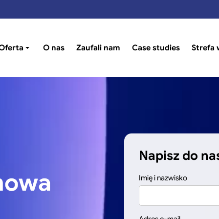
Oferta
O nas
Zaufali nam
Case studies
Strefa 
Pokaż/ukryj
podmenu
Napisz do na
 mowa
Imię i nazwisko