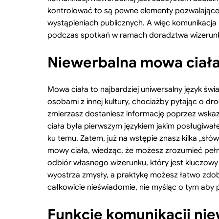
kontrolować to są pewne elementy pozwalające 
wystąpieniach publicznych. A więc komunikacja
podczas spotkań w ramach doradztwa wizeru
Niewerbalna mowa ciała 
Mowa ciała to najbardziej uniwersalny język świa
osobami z innej kultury, chociażby pytając o 
zmierzasz dostaniesz informację poprzez wskaz
ciała była pierwszym językiem jakim posługiwał
ku temu. Zatem, już na wstępie znasz kilka „słó
mowy ciała, wiedząc, że możesz zrozumieć pełn
odbiór własnego wizerunku, który jest kluczowy
wyostrza zmysły, a praktykę możesz łatwo zd
całkowicie nieświadomie, nie myśląc o tym aby 
Funkcje komunikacji niew