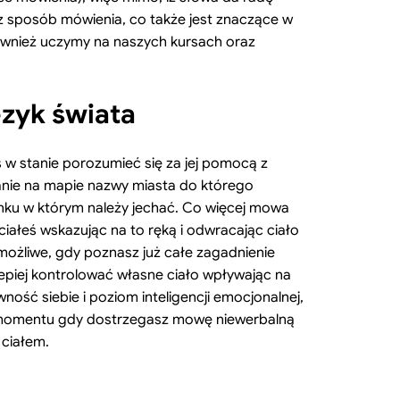
z sposób mówienia, co także jest znaczące w
również uczymy na naszych kursach oraz
ęzyk świata
eś w stanie porozumieć się za jej pomocą z
anie na mapie nazwy miasta do którego
unku w którym należy jechać. Co więcej mowa
iałeś wskazując na to ręką i odwracając ciało
t możliwe, gdy poznasz już całe zagadnienie
epiej kontrolować własne ciało wpływając na
ość siebie i poziom inteligencji emocjonalnej,
o momentu gdy dostrzegasz mowę niewerbalną
 ciałem.