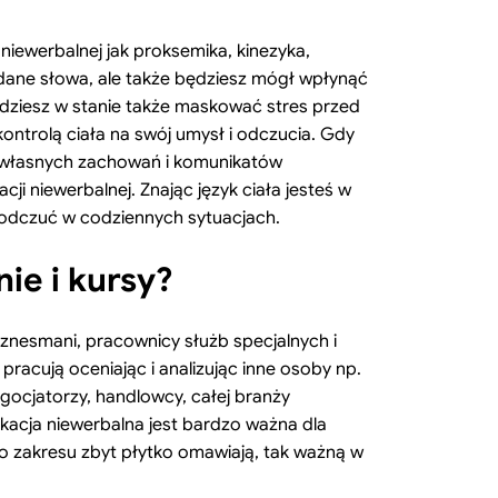
niewerbalnej jak proksemika, kinezyka,
adane słowa, ale także będziesz mógł wpłynąć
dziesz w stanie także maskować stres przed
trolą ciała na swój umysł i odczucia. Gdy
a własnych zachowań i komunikatów
ji niewerbalnej. Znając język ciała jesteś w
h odczuć w codziennych sytuacjach.
ie i kursy?
znesmani, pracownicy służb specjalnych i
acują oceniając i analizując inne osoby np.
ocjatorzy, handlowcy, całej branży
kacja niewerbalna jest bardzo ważna dla
go zakresu zbyt płytko omawiają, tak ważną w