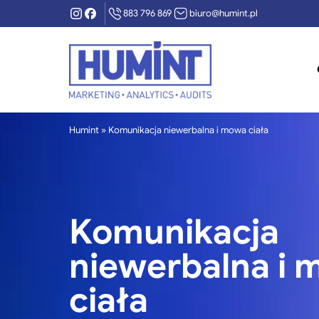
Instagram
Facebook
883 796 869
biuro@humint.pl
Humint
»
Komunikacja niewerbalna i mowa ciała
Komunikacja
niewerbalna i
ciała