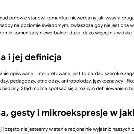
ad połowie stanowi komunikat niewerbalny jaki wysyła druga
ej osoby na poziomie świadomym, zwłaszcza gdy nie jest ona
adomie komunikaty niewerbalne i dużo, dużo więcej niż widzisz 
i jej definicja
óżnie opisywane i interpretowane, jest to bardzo szerokie zag
dzy, pedagodzy, etnolodzy, antropolodzy, językoznawcy i filo
ziedziny. Stąd można spotkać się z różnym definiowaniem tej 
, gesty i mikroekspresje w ja
i często nie jesteśmy w stanie racjonalnie wyjaśnić naszyc