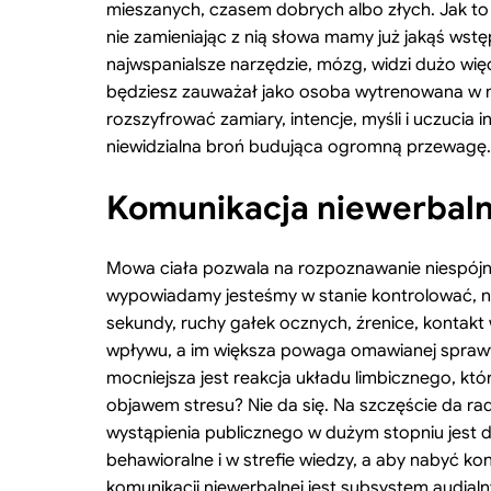
mieszanych, czasem dobrych albo złych. Jak to 
nie zamieniając z nią słowa mamy już jakąś ws
najwspanialsze narzędzie, mózg, widzi dużo więc
będziesz zauważał jako osoba wytrenowana w mowi
rozszyfrować zamiary, intencje, myśli i uczuci
niewidzialna broń budująca ogromną przewagę.
Komunikacja niewerbalna
Mowa ciała pozwala na rozpoznawanie niespójno
wypowiadamy jesteśmy w stanie kontrolować, na
sekundy, ruchy gałek ocznych, źrenice, konta
wpływu, a im większa powaga omawianej sprawy
mocniejsza jest reakcja układu limbicznego, któ
objawem stresu? Nie da się. Na szczęście da 
wystąpienia publicznego w dużym stopniu jest 
behawioralne i w strefie wiedzy, a aby nabyć k
komunikacji niewerbalnej jest subsystem audialn