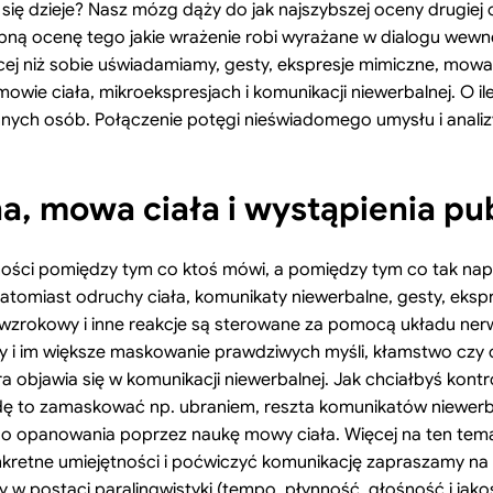
się dzieje? Nasz mózg dąży do jak najszybszej oceny drugiej 
tępną ocenę tego jakie wrażenie robi wyrażane w dialogu wew
ej niż sobie uświadamiamy, gesty, ekspresje mimiczne, mowa n
e ciała, mikroekspresjach i komunikacji niewerbalnej. O ile t
a innych osób. Połączenie potęgi nieświadomego umysłu i anal
, mowa ciała i wystąpienia pu
ści pomiędzy tym co ktoś mówi, a pomiędzy tym co tak napr
tomiast odruchy ciała, komunikaty niewerbalne, gesty, ekspr
kt wzrokowy i inne reakcje są sterowane za pomocą układu 
 i im większe maskowanie prawdziwych myśli, kłamstwo czy o
ra objawia się w komunikacji niewerbalnej. Jak chciałbyś kont
radę to zamaskować np. ubraniem, reszta komunikatów niewe
do opanowania poprzez naukę mowy ciała. Więcej na ten temat
onkretne umiejętności i poćwiczyć komunikację zapraszamy n
y w postaci paralingwistyki (tempo, płynność, głośność i jak