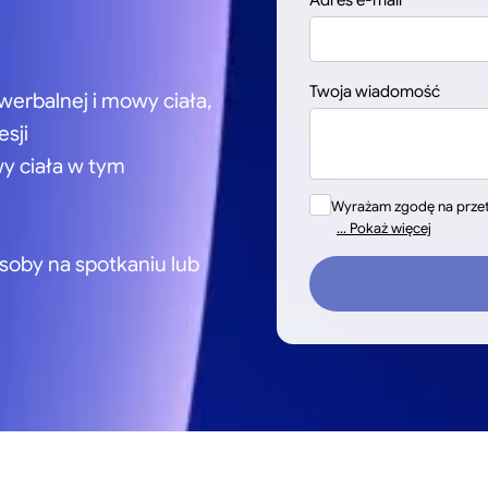
Adres e-mail
Twoja wiadomość
werbalnej i mowy ciała,
sji
wy ciała w tym
Wyrażam zgodę na prze
... Pokaż więcej
soby na spotkaniu lub