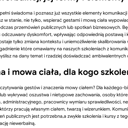
pełni świadoma i poznasz już wszystkie elementy komunikacji 
sz w stanie, nie tylko, wspierać gestami i mową ciała wypowi
odczas przemówień publicznych lub spotkań biznesowych. Bę
 odczuwany dyskomfort, wpływając odpowiednią postawą i kon
taje tylko zmiana kontekstu i uniemożliwienie skalibrowani
zagadnienie które omawiamy na naszych szkoleniach z komunikac
o myślisz na dany temat i rzadziej doświadczać ambiwalentnyc
 i mowa ciała, dla kogo szkolen
odczytywania gestów i znaczenia mowy ciałem? Dla każdego-bi
b wykrywać oszustwa i nietypowe zachowania, osoby które pr
administracyjnego, pracownicy wymiaru sprawiedliwości, neg
którzy pracują własnym ciałem, twarzą i wizerunkiem. Komuni
 publicznych jest potrzebna,a zwykle szkolenia i kursy z te
ację niewerbalną.