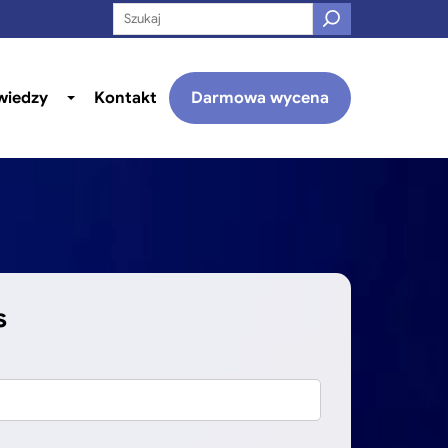
Search:
Szukaj
wiedzy
Kontakt
Darmowa wycena
Pokaż/ukryj
podmenu
Strefa
wiedzy
s