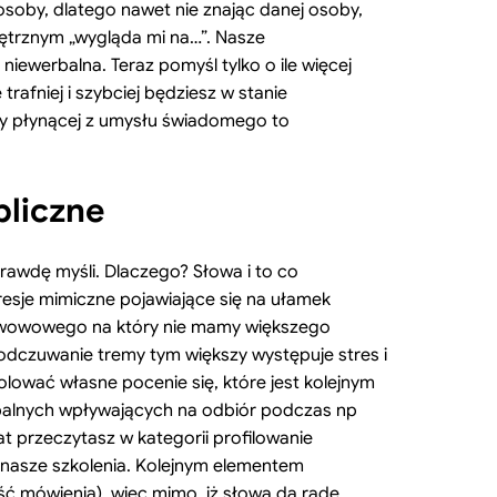
osoby, dlatego nawet nie znając danej osoby,
nętrznym „wygląda mi na…”. Nasze
iewerbalna. Teraz pomyśl tylko o ile więcej
rafniej i szybciej będziesz w stanie
izy płynącej z umysłu świadomego to
bliczne
awdę myśli. Dlaczego? Słowa i to co
esje mimiczne pojawiające się na ułamek
nerwowowego na który nie mamy większego
dczuwanie tremy tym większy występuje stres i
rolować własne pocenie się, które jest kolejnym
rbalnych wpływających na odbiór podczas np
 przeczytasz w kategorii profilowanie
a nasze szkolenia. Kolejnym elementem
ość mówienia), więc mimo, iż słowa da radę