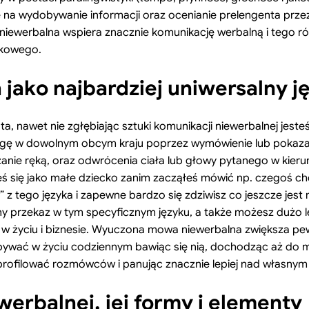
na wydobywanie informacji oraz ocenianie prelengenta prze
 niewerbalna wspiera znacznie komunikację werbalną i tego 
nkowego.
jako najbardziej uniwersalny j
ta, nawet nie zgłębiając sztuki komunikacji niewerbalnej jest
drogę w dowolnym obcym kraju poprzez wymówienie lub pokaz
anie ręką, oraz odwrócenia ciała lub głowy pytanego w kier
eś się jako małe dziecko zanim zacząłeś mówić np. czegoś chc
w” z tego języka i zapewne bardzo się zdziwisz co jeszcze jes
y przekaz w tym specyficznym języku, a także możesz dużo l
 w życiu i biznesie. Wyuczona mowa niewerbalna zwiększa pewn
obywać w życiu codziennym bawiąc się nią, dochodząc aż d
profilować rozmówców i panując znacznie lepiej nad własnym
erbalnej, jej formy i elementy