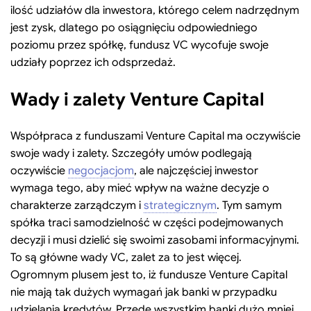
ilość udziałów dla inwestora, którego celem nadrzędnym
jest zysk, dlatego po osiągnięciu odpowiedniego
poziomu przez spółkę, fundusz VC wycofuje swoje
udziały poprzez ich odsprzedaż.
Wady i zalety Venture Capital
Współpraca z funduszami Venture Capital ma oczywiście
swoje wady i zalety. Szczegóły umów podlegają
oczywiście
negocjacjom
, ale najczęściej inwestor
wymaga tego, aby mieć wpływ na ważne decyzje o
charakterze zarządczym i
strategicznym
. Tym samym
spółka traci samodzielność w części podejmowanych
decyzji i musi dzielić się swoimi zasobami informacyjnymi.
To są główne wady VC, zalet za to jest więcej.
Ogromnym plusem jest to, iż fundusze Venture Capital
nie mają tak dużych wymagań jak banki w przypadku
udzielania kredytów. Przede wszystkim banki dużo mniej