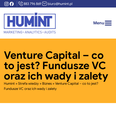
Instagram
Facebook
883 796 869
biuro@humint.pl
Zamkn
menu
Oferta
Pokaż/ukryj
Menu
Otwór
podmenu
O nas
Zaufali nam
Venture Capital – co
to jest? Fundusze VC
Case studies
oraz ich wady i zalety
Strefa wiedzy
Poka
Humint
»
Strefa wiedzy
»
Biznes
»
Venture Capital – co to jest?
pod
Fundusze VC oraz ich wady i zalety
Stre
Kontakt
wied
Darmowa wycena