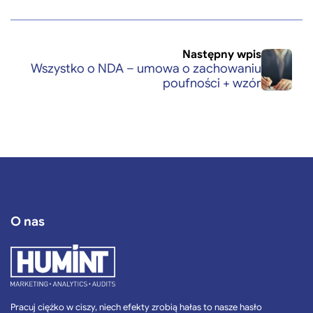
Następny wpis
Wszystko o NDA – umowa o zachowaniu
poufności + wzór
O nas
Pracuj ciężko w ciszy, niech efekty zrobią hałas to nasze hasło