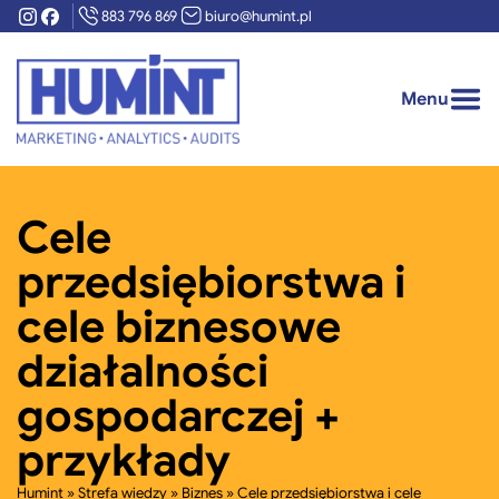
Instagram
Facebook
883 796 869
biuro@humint.pl
Zamkn
menu
Oferta
Pokaż/ukryj
Menu
Otwór
podmenu
O nas
Zaufali nam
Cele
przedsiębiorstwa i
Case studies
cele biznesowe
Strefa wiedzy
Poka
działalności
pod
gospodarczej +
Stre
Kontakt
wied
przykłady
Darmowa wycena
Humint
»
Strefa wiedzy
»
Biznes
»
Cele przedsiębiorstwa i cele