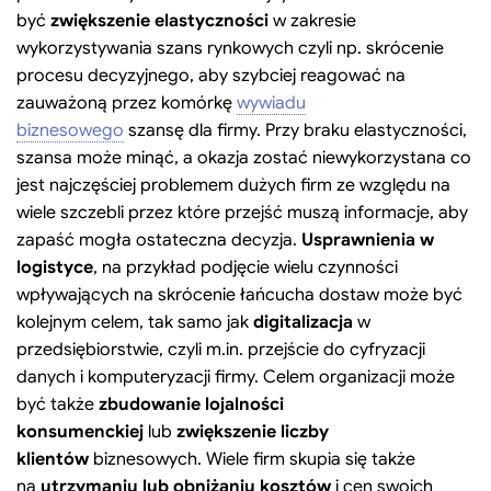
być
zwiększenie elastyczności
w zakresie
wykorzystywania szans rynkowych czyli np. skrócenie
procesu decyzyjnego, aby szybciej reagować na
zauważoną przez komórkę
wywiadu
biznesowego
szansę dla firmy. Przy braku elastyczności,
szansa może minąć, a okazja zostać niewykorzystana co
jest najczęściej problemem dużych firm ze względu na
wiele szczebli przez które przejść muszą informacje, aby
zapaść mogła ostateczna decyzja.
Usprawnienia w
logistyce
, na przykład podjęcie wielu czynności
wpływających na skrócenie łańcucha dostaw może być
kolejnym celem, tak samo jak
digitalizacja
w
przedsiębiorstwie, czyli m.in. przejście do cyfryzacji
danych i komputeryzacji firmy. Celem organizacji może
być także
zbudowanie lojalności
konsumenckiej
lub
zwiększenie liczby
klientów
biznesowych. Wiele firm skupia się także
na
utrzymaniu lub obniżaniu kosztów
i cen swoich